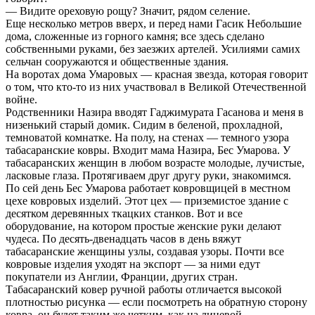
— Видите ореховую рощу? Значит, рядом селение.
Еще несколько метров вверх, и перед нами Гасик Небольшие
дома, сложенные из горного камня; все здесь сделано
собственными руками, без заезжих артелей. Усилиями самих
сельчан сооружаются и общественные здания.
На воротах дома Умаровых — красная звезда, которая говорит
о том, что кто-то из них участвовал в Великой Отечественной
войне.
Родственники Назира вводят Гаджимурата Гасанова и меня в
низенький старый домик. Сидим в беленой, прохладной,
темноватой комнатке. На полу, на стенах — темного узора
табасаранские ковры. Входит мама Назира, Бес Умарова. У
табасаранских женщин в любом возрасте молодые, лучистые,
ласковые глаза. Протягиваем друг другу руки, знакомимся.
По сей день Бес Умарова работает ковровщицей в местном
цехе ковровых изделий. Этот цех — приземистое здание с
десятком деревянных ткацких станков. Вот и все
оборудование, на котором простые женские руки делают
чудеса. По десять-двенадцать часов в день вяжут
табасаранские женщины узлы, создавая узоры. Почти все
ковровые изделия уходят на экспорт — за ними едут
покупатели из Англии, Франции, других стран.
Табасаранский ковер ручной работы отличается высокой
плотностью рисунка — если посмотреть на обратную сторону
ковра, он будет таким же четким, как на лицевой.