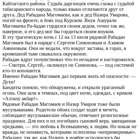
Кайтагского района. Судьба даргинцев очень схожа с судьбой
табасаранского народа, только языки отличаются друг от
друга. Дед Рабадана Магомаева, как и дед Назира Умарова,
погиб на фронте, в боях под Курском. Внук Ашурали
Магомаева Ра-бадан гордился своим дедом, точно так же,
наверное, и его дед мог бы гордиться своим внуком.
В эту трагическую ночь с 12 на 13 июля рядовой Рабадан
Магомаев был в наряде с Сергеем Симоновым и Азамом
Аминовым. Они не ведали, что вокруг заставы, в горах, в
кромешной тьме смыкалось окружение.
Рабадан вдруг почувствовал что-то неладное и насторожился.
— Смотри, Сергей,- окликнул он Симонова, — под системой
кто-то копошится.
Именно Рабадан Магомаев дал первым знать об опасности: —
Духи!
Бандиты поняли, что обнаружены, и открыли ураганный
огонь. Они шли в темных, под цвет ночи, одеждах, с криком
«Аллаху акбар!».
Рядовые Рабадан Магомаев и Назир Умаров тоже были
мусульманами. Родители обоих солдат ходят в мечеть,
соблюдают мусульманские обычаи, отмечают религиозные
праздники. Для них и их погибших сыновей вера, завещанная
предками, — это любовь к Всевышнему, к людям. Но никак не
вражда, не ненависть, которыми ослеплены «непримиримые».
Рабадану, так же, как Назиру, в ноябре исполнилось бы