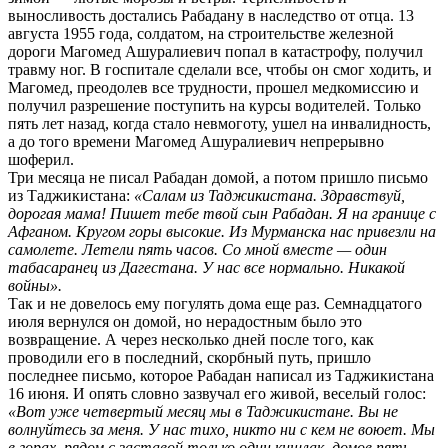
выносливость достались Рабадану в наследство от отца. 13
августа 1955 года, солдатом, на строительстве железной
дороги Магомед Ашуралиевич попал в катастрофу, получил
травму ног. В госпитале сделали все, чтобы он смог ходить, и
Магомед, преодолев все трудности, прошел медкомиссию и
получил разрешение поступить на курсы водителей. Только
пять лет назад, когда стало невмоготу, ушел на инвалидность,
а до того времени Магомед Ашуралиевич непрерывно
шоферил.
Три месяца не писал Рабадан домой, а потом пришло письмо
из Таджикистана:
«Салам из Таджикистана. Здравствуй,
дорогая мама! Пишет тебе твой сын Рабадан. Я на границе с
Афганом. Кругом горы высокие. Из Мурманска нас привезли на
самолете. Летели пять часов. Со мной вместе — один
табасаранец из Дагестана. У нас все нормально. Никакой
войны».
Так и не довелось ему погулять дома еще раз. Семнадцатого
июля вернулся он домой, но нерадостным было это
возвращение. А через несколько дней после того, как
проводили его в последний, скорбный путь, пришло
последнее письмо, которое Рабадан написал из Таджикистана
16 июня. И опять словно зазвучал его живой, веселый голос:
«Вот уже четвертый месяц мы в Таджикистане. Вы не
волнуйтесь за меня. У нас тихо, никто ни с кем не воюет. Мы
в горах, рядом с заставой только один кишлак, домов пять-