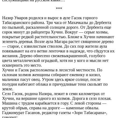
***
Назир Умаров родился и вырос в ауле Гасик горного
Табасаранского района. Три часа от Махачкалы до Дербента
по пыльной, раскаленной солнцем дороге. От Дербента еще
сорок минут до райцентра Хучни. Вокруг — серые холмы,
покрытые редкой растительностью. Ближе к Хучни начинают
зеленеть деревья. Возле аула Магара растет священное дерево
— старое, с извилистым стволом. До сих пор жители аула
повязывают на его ветви ленточки в надежде, что сбудутся их
желания. Дерево обнесено свежевыкрашенной, голубого
цвета металлической оградкой, хотя ни у кого и мысли нет
осквернить это место.
Хучни и Гасик расположены в лесистой местности. По
склонам холмов женщины собирают ежевику и кизил,
мальчики пасут овец. Утром здесь яркое солнце, после
полудня набегают облака и причудливые тени скользят по
земле.
Село Гасик, родина Назира, лежит в семи километрах от
Хучни, на вершине одного из холмов. Дорога в село плохая.
Машина с трудом карабкается в гору. С левой стороны —
крутой обрыв, справа на дороге — каменные обвалы.
Гаджимурат Гасанов, редактор газеты «Зори Табасарана»,
говорит: