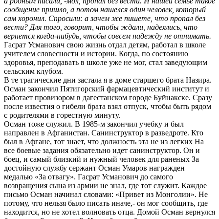
а родным писали, -мол, пропал без вести. И нашей семье такое
сообщение пришло, а потом нашелся один человек, который
сам хоронил. Спросили: а зачем же пишете, что пропал без
вести? Для того, говорит, чтобы ждали, надеялись, что
вернется когда-нибудь, чтобы совсем надежду не отнимать.
Гасрат Усманович свою жизнь отдал детям, работал в школе
учителем словесности и истории. Когда, по состоянию
здоровья, преподавать в школе уже не мог, стал заведующим
сельским клубом.
В те трагические дни застала я в доме старшего брата Назира.
Осман закончил Пятигорский фармацевтический институт и
работает провизором в дагестанском городе Буйнакске. Сразу
после известия о гибели брата взял отпуск, чтобы быть рядом
с родителями в горестную минуту.
Осман тоже служил. В 1985-м закончил учебку и был
направлен в Афганистан. Санинструктор в разведроте. Кто
был в Афгане, тот знает, что должность эта не из легких На
все боевые задания обязательно идет санинструктор. Он и
боец, и самый близкий и нужный человек для раненых За
достойную службу сержант Осман Умаров награжден
медалью «За отвагу». Гасрат Усманович до самого
возвращения сына из армии не знал, где тот служит. Каждое
письмо Осман начинал словами: «Привет из Монголии». Не
потому, что нельзя было писать иначе,- он мог сообщить, где
находится, но не хотел волновать отца. Домой Осман вернулся