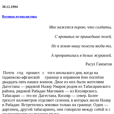
30.12.1994
Военная журналистика
Мне кажется порою, что солдаты,
С кровавых не пришедшие полей,
Не в землю нашу полегли когда-то,
А превратились в белых журавлей.
Расул Гамзатов
Почти год прошел с того июльского дня, когда на
таджикско-афганской границе в неравном бою погибли
двадцать пять наших воинов. Двое из них были жителями
Дагестана — рядовой Назир Умаров родом из Табасаранского
района, рядовой Рабадан Магомаев — из Кизлярского.
Табасаран — это юг Дагестана, Кизляр — север. Более
трехсот километров отделяют селения, в которых жили Назир
и Рабадан. Встретились земляки только на границе. Один —
даргинец, другой табасаранец, они говорили между собой и с
сослуживцами на русском языке…