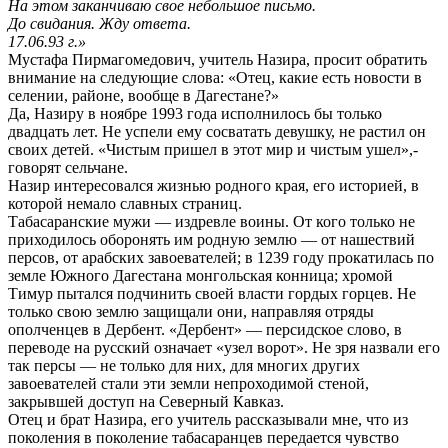
На этом заканчиваю свое небольшое письмо.
До свидания. Жду ответа.
17.06.93 г.»
Мустафа Пирмагомедович, учитель Назира, просит обратить
внимание на следующие слова: «Отец, какие есть новости в
селении, районе, вообще в Дагестане?»
Да, Назиру в ноябре 1993 года исполнилось бы только
двадцать лет. Не успели ему сосватать девушку, не растил он
своих детей. «Чистым пришел в этот мир и чистым ушел»,-
говорят сельчане.
Назир интересовался жизнью родного края, его историей, в
которой немало славных страниц.
Табасаранские мужи — издревле воины. От кого только не
приходилось оборонять им родную землю — от нашествий
персов, от арабских завоевателей; в 1239 году прокатилась по
земле Южного Дагестана монгольская конница; хромой
Тимур пытался подчинить своей власти гордых горцев. Не
только свою землю защищали они, направляя отряды
ополченцев в Дербент. «Дербент» — персидское слово, в
переводе на русский означает «узел ворот». Не зря назвали его
так персы — не только для них, для многих других
завоевателей стали эти земли непроходимой стеной,
закрывшей доступ на Северный Кавказ.
Отец и брат Назира, его учитель рассказывали мне, что из
поколения в поколение табасаранцев передается чувство