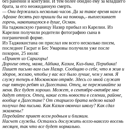
без ранений и контузий. И тем более обидно ему за младшего
брата, за его неожиданную смерть.
— Они держались несколько часов. Да за такое время нам в
Афгане десять раз пришли бы на помощь,- выплескивает
горечь, накопившуюся в душе, Осман.
На таджикскую границу Назир прибыл из Карелии. Из
Карелии получили родители фотографию сына в
пограничной форме.
Из Таджикистана он прислал им всего несколько писем,
последнее Гасрат и Бес Умаровы получили уже после
похорон, 25 июля:
«Привет из Саригоры!
Дорогие отец, мама, Айбика, Казим, Киз-бика, Перибика!
Пишет письмо вам сын Назир. Сообщаю о себе, что я жив и
здоров, желаю, чтобы у вас все было лучше, чем у меня. Я
служу теперь в Московском отряде. Здесь со мной служат
еще пятеро ребят из Дагестана. Отец, не переживайте за
меня. Все будет хорошо. Может, в сентябре-октябре мне
дадут отпуск. Отец, какие есть новости в селении, районе,
вообще в Дагестане? От старшего брата неделю назад
получил два письма. Как Казим окончил школу? Как сдал
экзамены?
Передайте привет всем родным и близким.
Насчет службы. Осталось дослужить всего-навсего восемь
месяцев, так что все будет нормально.