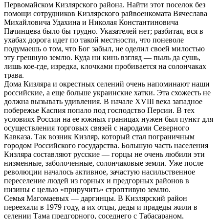
Первомайском Кизлярского района. Найти этот поселок без
помощи сотрудников Кизлярского райвоенкомата Вячеслава
Михайловича Удахина и Николая Константиновича
Пачинцева было бы трудно. Указателей нет; разбитая, вся в
ухабах дорога идет по такой местности, что поневоле
подумаешь о том, что Бог забыл, не оделил своей милостью
эту грешную землю. Куда ни кинь взгляд — пыль да сушь,
лишь кое-где, изредка, клочками пробивается на солончаках
трава.
Дома Кизляра и окрестных селений очень напоминают наши
российские, а еще больше украинские хатки. Эта схожесть не
должна вызывать удивления. В начале XVIII века западное
побережье Каспия попало под господство Персии. В тех
условиях России на ее южных границах нужен был пункт для
осуществления торговых связей с народами Северного
Кавказа. Так возник Кизляр, который стал пограничным
городом Российского государства. Большую часть населения
Кизляра составляют русские — горцы не очень любили эти
низменные, заболоченные, солончаковые земли. Уже после
революции началось активное, зачастую насильственное
переселение людей из горных и предгорных районов в
низины с целью «приручить» строптивую землю.
Семья Магомаевых — даргинцы. В Кизлярский район
переехали в 1979 году, а их отцы, деды и прадеды жили в
селении Тама предгорного, соседнего с Табасараном,