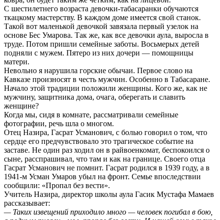
С шестилетнего возраста девочки-табасаранки обучаются
ткацкому мастерству. В каждом доме имеется свой станок.
Такой вот маленькой девочкой завязала первый узелок на
основе Бес Умарова. Так же, как все девочки аула, выросла в
труде. Потом пришли семейные заботы. Восьмерых детей
подняли с мужем. Пятеро из них дочери — помощницы
матери.
Невольно я нарушила горские обычаи. Первое слово на
Кавказе произносят в честь мужчин. Особенно в Табасаране.
Начало этой традиции положили женщины. Кого же, как не
мужчину, защитника дома, очага, оберегать и славить
женщине?
Когда мы, сидя в комнате, рассматривали семейные
фотографии, речь шла о многом.
Отец Назира, Гасрат Усманович, с болью говорил о том, что
сердце его предчувствовало это трагическое событие на
заставе. Не один раз ходил он в райвоенкомат, беспокоился о
сыне, расспрашивал, что там и как на границе. Своего отца
Гасрат Усманович не помнит. Гасрат родился в 1939 году, а в
1941-м Усман Умаров убыл на фронт. Семье впоследствии
сообщили: «Пропал без вести».
Учитель Назира, директор школы аула Гасик Мустафа Мамаев
рассказывает:
— Таких извещений приходило много — человек погибал в бою,