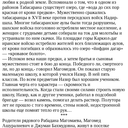
любви к родной земле. Вспоминали о том, что в одном из
районов Табасарана существует озеро, где «вода до сих пор
красная от крови предков». Мужественно сражались
табасаранцы в XVII веке против персидских войск Надир-
шаха. Многие табасаранские аулы были тогда разрушены,
шахские войска поголовно истребляли местное население, а
женщин с грудными детьми собирали на ток для молотьбы и
устраивали по ним скачки. На площадке горы Каркюл-даг
иранское войско истребило жителей всех близлежащих аулов,
от крови погибших и образовалось это озеро «йифдин дагар»
— «кровавое болото».
— Испокон века наши предки, а затем братья и сыновья
мужественно стоят в бою до конца. Победного ли, смертного
ли, но до конца,- говорил Магомедов. Он показал старую
маленькую школу, в которой учился Назир. В ней пять
классов. По всем предметам Назир был хорошим учеником.
Главная черта его характера — скромность и
исполнительность. Когда стали своими силами строить новую
школу, Назир, как и другие ученики, работал в подсобной
бригаде — возил камень, помогал делать раствор. Полутора
лет не прошло с того времени, стены новой, недостроенной
школы еще помнят тепло его рук…
***
Родители рядового Рабадана Магомаева, Магомед
Ашуралиевич и Джумаи Бахмудовна, живут в поселке