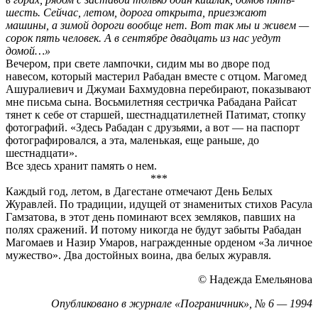
шесть. Сейчас, летом, дорога открыта, приезжают
машины, а зимой дороги вообще нет. Вот так мы и живем —
сорок пять человек. А в сентябре двадцать из нас уедут
домой…»
Вечером, при свете лампочки, сидим мы во дворе под
навесом, который мастерил Рабадан вместе с отцом. Магомед
Ашуралиевич и Джумаи Бахмудовна перебирают, показывают
мне письма сына. Восьмилетняя сестричка Рабадана Райсат
тянет к себе от старшей, шестнадцатилетней Патимат, стопку
фотографий. «Здесь Рабадан с друзьями, а вот — на паспорт
фотографировался, а эта, маленькая, еще раньше, до
шестнадцати».
Все здесь хранит память о нем.
***
Каждый год, летом, в Дагестане отмечают День Белых
Журавлей. По традиции, идущей от знаменитых стихов Расула
Гамзатова, в этот день поминают всех земляков, павших на
полях сражений. И потому никогда не будут забыты Рабадан
Магомаев и Назир Умаров, награжденные орденом «За личное
мужество». Два достойных воина, два белых журавля.
© Надежда Емельянова
Опубликовано в журнале «Пограничник», № 6 — 1994