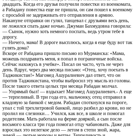
двадцать. Когда его друзья получили повестки из военкомата,
а Рабадану повестка еще не пришла, он сам пошел к военкому
с просьбой не задерживать его отправления в армию.
Накануне отправки он гулял, танцевал с друзьями весь день,
не ложился спать даже ночью. Джумаи Бахмудовна говорила:
— Сынок, нужно хоть немного поспать, ведь утром тебе в
дорогу.
— Ничего, мама! В дороге высплюсь, когда я еще буду вот так
гулять дома?
Вскоре от Рабадана пришло письмо из Мурманска: «Мама,
можешь поздравить меня, я попал в пограничные войска.
Сейчас нахожусь в учебке». Писал он часто, чуть не через
день. Вдруг, через два месяца письмо: «Отец, хочу поехать в
Таджикистан!» Магомед Ашуралиевич дал ответ, что он
против Таджикистана, чтобы выбросил эту мысль из головы.
После такого ответа целых три месяца Рабадан молчал.
— Упрямый был! — вздыхает Магомед Ашуралиевич.- А еще
— терпеливый. В три года его, мальчонку, отец отправил в
кладовую за банкой с медом. Рабадан споткнулся на пороге,
упал с той трехлитровой банкой, лицо разбил до крови, но не
пролил ни слезинки… Учился, как все, в школе и помогал
родителям. Мать работала на ферме дояркой, а сын после
восьмого класса три года помогал отцу чабановать. Даже для
взрослых это нелегкое дело — летом в степи зной, жара,
зимой — лютые морозы и ветры. Терпеливость и