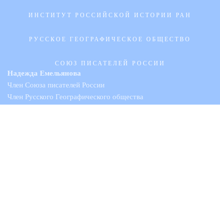
ИНСТИТУТ РОССИЙСКОЙ ИСТОРИИ РАН
РУССКОЕ ГЕОГРАФИЧЕСКОЕ ОБЩЕСТВО
СОЮЗ ПИСАТЕЛЕЙ РОССИИ
Надежда Емельянова
Член Союза писателей России
Член Русского Географического общества
info@vostokoved.pro
Раздел в Библиотеке Максима Мошкова
Раздел в Academia.edu
Права на все материалы представленные на сайте
принадлежат Надежде Емельяновой © 2019