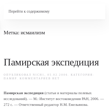
Перейти к содержимому
Метка:
исмаилизм
Памирская экспедиция
ОПУБЛИКОВАЛ
NICH1
,
05.02.2006
. КАТЕГОРИЯ:
К
ПАМИР
.
КОММЕНТАРИЕВ
НЕТ
ЗАПИСИ
ПАМИРСКАЯ
ЭКСПЕДИЦИЯ
Памирская экспедиция
(статьи и материалы полевых
исследований). — М.: Институт востоковедения РАН, 2006. —
272 с. — Ответственный редактор Н.М. Емельянова.