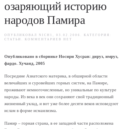
озаряющий историю
народов Памира
ОПУБЛИКОВАЛ
NICH1
,
03.02.2006
. КАТЕГОРИЯ:
К
СТАТЬИ
.
КОММЕНТАРИЕВ
НЕТ
ЗАПИСИ
СВЕТ
ЗНАНИЯ,
Опубликовано в сборнике Носири Хусрав: дируз, имруз,
ОЗАРЯЮЩИЙ
ИСТОРИЮ
фардо. Хучанд, 2005
НАРОДОВ
ПАМИРА
Посредине Азиатского материка, в обширной области
величайших и суровейших горных систем, на Памире,
проживают немногочисленные, но уникальные по культуре
народы. Из века в век они сохраняют свой традиционный
жизненный уклад, и вот уже более десяти веков исповедуют
ислам в форме исмаилизма.
Памир – горная страна, в ее западной части расположена