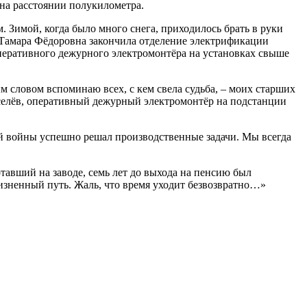
 на расстоянии полукилометра.
 Зимой, когда было много снега, приходилось брать в руки
у Тамара Фёдоровна закончила отделение электрификации
 оперативного дежурного электромонтёра на установках свыше
м словом вспоминаю всех, с кем свела судьба, – моих старших
селёв, оперативный дежурный электромонтёр на подстанции
й войны успешно решал производственные задачи. Мы всегда
тавший на заводе, семь лет до выхода на пенсию был
жизненный путь. Жаль, что время уходит безвозвратно…»