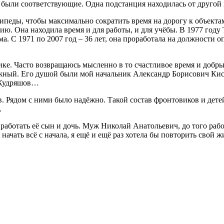
ю были соответствующие. Одна подстанция находилась от другой
еды, чтобы максимально сократить время на дорогу к объектам.
ию. Она находила время и для работы, и для учёбы. В 1977 год
ма. С 1971 по 2007 год – 36 лет, она проработала на должности
ке. Часто возвращаюсь мысленно в то счастливое время и добры
ужный. Его душой были мой начальник Александр Борисович Ки
 Кудряшов…
. Рядом с ними было надёжно. Такой состав фронтовиков и дете
.
аботать её сын и дочь. Муж Николай Анатольевич, до того рабо
ачать всё с начала, я ещё и ещё раз хотела бы повторить свой 