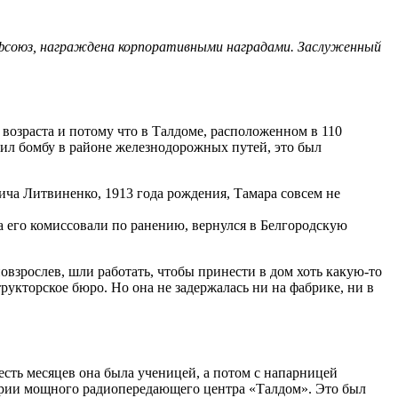
офсоюз, награждена корпоративными наградами. Заслуженный
 возраста и потому что в Талдоме, расположенном в 110
сил бомбу в районе железнодорожных путей, это был
вича Литвиненко, 1913 года рождения, Тамара совсем не
а его комиссовали по ранению, вернулся в Белгородскую
овзрослев, шли работать, чтобы принести в дом хоть какую-то
структорское бюро. Но она не задержалась ни на фабрике, ни в
ть месяцев она была ученицей, а потом с напарницей
рии мощного радиопередающего центра «Талдом». Это был