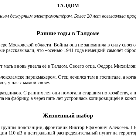
ТАЛДОМ
вным дежурным электромонтёром. Более 20 лет возглавляла пр
Ранние годы в Талдоме
вере Московской области. Войны она не запомнила в силу своего
ые рассказывали, что «осенью 1941 года немецкий самолёт сбро
ет мать вновь увезла её в Талдом. Своего отца, Федора Михайло
околамске парикмахером. Отец лечился там в госпитале, а когд
нь, у нас с мамой своя».
аздников. С ранних лет они помогали старшим по хозяйству, а п
ошла на фабрику, а через пять лет устроилась копировщицей в кон
Жизненный выбор
группы подстанций, фронтовик Виктор Ефимович Алексеев. Шес
ии 110 кВ и центральный распределительный пункт на террито