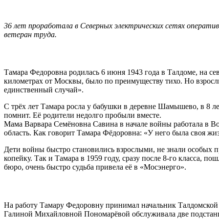
36 лет проработала в Северных электрических сетях операти
ветеран труда.
Тамара Федоровна родилась 6 июня 1943 года в Талдоме, на се
километрах от Москвы, было по преимуществу тихо. Но взросл
единственный случай».
С трёх лет Тамара росла у бабушки в деревне Шамышево, в 8 л
помнит. Её родители недолго пробыли вместе.
Мама Варвара Семёновна Савина в начале войны работала в Вол
область. Как говорит Тамара Фёдоровна: «У него была своя жиз
Дети войны быстро становились взрослыми, не знали особых пр
копейку. Так и Тамара в 1959 году, сразу после 8-го класса, п
бюро, очень быстро судьба привела её в «Мосэнерго».
На работу Тамару Федоровну принимал начальник Талдомской 
Галиной Михайловной Пономарёвой обслуживала две подстанц