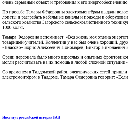
очень серьезный объект и требования к его энергообеспечени
По просьбе Тамары Фёдоровны электромонтёрам выдали велосип
лопаты и разгребать кабельные каналы и подходы к оборудован
сельского хозяйства Загорского сельскохозяйственного технику
1000 вольт.
Тамара Федоровна вспоминает: «Вся жизнь моя отдана энергети
товарищей-учителей. Коллектив у нас был очень хороший, др
«Власово» Борис Алексеевич Пономарёв, Виктор Николаевич
Среди персонала было много взрослых и опытных фронтовиков
могли рассчитывать на их помощь в любой сложной ситуации»
Со временем в Талдомской район электрических сетей пришли р
электромонтёром в Талдоме. Тамара Федоровна говорит: «Если н
Институт российской истории РАН