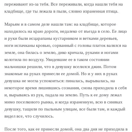
переживают из-за тебя. Все переживали, когда нашли тебя на
кладбище, где ты лежала в пыли, словно израненная птица.
Марьям и в самом деле нашли там: на кладбище, которое
находилось на краю дороги, недалеко от въезда в село. Ее лицо
и руки были исцарапаны кустарником и ветками деревьев,
ноги испачканы кровью, сорванный с головы платок валялся на
земле, она билась о землю, дико кричала, руками и ногами
колотила по воздуху. Увидевшие ее в таком состоянии
мальчишки решили, что в девушку вселился джин. Потом
знакомые на руках принесли ее домой. Но и у них в руках
девушка не могла успокоиться: пиналась, вырывалась, на
некоторое время лишившись сознания, снова приходила в себя
и, вырываясь из рук, падала на землю. Путь к ее дому лежал
мимо поселкового рынка, и когда израненную, всю в синяках
девушку, тащили по пыльным улицам, все были там, и каждый
видел все, что случилось.
После того, как ее принесли домой, она два дня не приходила в