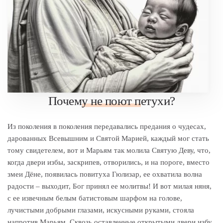
Почему не поют петухи?
Из поколения в поколения передавались предания о чудесах,
дарованных Всевышним и Святой Марией, каждый мог стать
тому свидетелем, вот и Марьям так молила Святую Деву, что,
когда двери избы, заскрипев, отворились, и на пороге, вместо
змеи Дёне, появилась повитуха Гюлизар, ее охватила волна
радости – выходит, Бог принял ее молитвы! И вот милая няня,
с ее извечным белым батистовым шарфом на голове,
лучистыми добрыми глазами, искусными руками, стояла
напротив Марьям. Сквозь оставленные открытыми двери избу