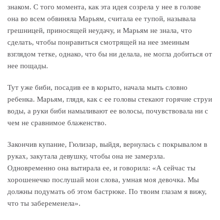
знаком. С того момента, как эта идея созрела у нее в голове
она во всем обвиняла Марьям, считала ее тупой, называла
грешницей, приносящей неудачу, и Марьям не знала, что
сделать, чтобы понравиться смотрящей на нее змеиным
взглядом тетке, однако, что бы ни делала, не могла добиться от
нее пощады.
Тут уже биби, посадив ее в корыто, начала мыть словно
ребенка. Марьям, глядя, как с ее головы стекают горячие струи
воды, а руки биби намыливают ее волосы, почувствовала ни с
чем не сравнимое блаженство.
Закончив купание, Гюлизар, выйдя, вернулась с покрывалом в
руках, закутала девушку, чтобы она не замерзла.
Одновременно она вытирала ее, и говорила: «А сейчас ты
хорошенечко послушай мои слова, умная моя девочка. Мы
должны подумать об этом бастрюке. По твоим глазам я вижу,
что ты забеременела».