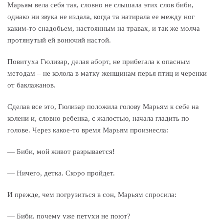
Марьям вела себя так, словно не слышала этих слов биби,
однако ни звука не издала, когда та натирала ее между ног
каким-то снадобьем, настоянным на травах, и так же молча
протянутый ей вонючий настой.
Повитуха Гюлизар, делая аборт, не прибегала к опасным
методам – не колола в матку женщинам перья птиц и черенки
от баклажанов.
Сделав все это, Гюлизар положила голову Марьям к себе на
колени и, словно ребенка, с жалостью, начала гладить по
голове. Через какое-то время Марьям произнесла:
— Биби, мой живот разрывается!
— Ничего, детка. Скоро пройдет.
И прежде, чем погрузиться в сон, Марьям спросила:
— Биби, почему уже петухи не поют?