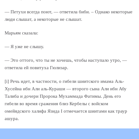
— Петухи всегда поют, — ответила биби. – Однако некоторые
люди слышат, а некоторые не слышат.
Марьям сказала:
— Я уже не слышу.
— Это оттого, что ты не хочешь, чтобы наступало утро, —
ответила ей повитуха Гюлизар.
[i] Речь идет, в частности, о гибели шиитского имама Аль-
Хусейна ибн Али аль-Кураши — второго сына Али ибн Абу
Талиба и дочери Пророка Мухаммада Фатимы. День его
гибели во время сражения близ Кербелы с войском
омейядского халифа Язида I отмечается шиитами как траур
ашура.