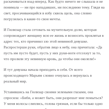
раскачиваться взад-вперед. Как будто ничего не слышала и не
понимала — ни про нападавших, ни последнюю тему. Глядя на
свет, просачивающийся в избу сквозь щель, она словно
погрузилась в какие-то свои мечты.
И Гюлюзар стала сетовать на мучительную долю, которая
сопровождает женщину всю ее жизнь и возносить проклятья в
адрес тех, кто причинил зло этой невинной девушке.
Распростерши руки, обратив лицо к небу, она причитала: «Да
пусть им пусто будет, пусть у них руки-ноги отсохнут за то,
что пролили эту невинную кровь, да чтобы они околели!»
И тут девушка начала приходить в себя. От всего
происходящего Марьям словно очнулась и вернулась в
реальный мир.
Уставившись на Гюлизар своими зелеными глазами, она
спросила: «Биби, а может быть, они разрешат мне помыться?
У меня волосы слиплись, голова грязная, если бы только одно