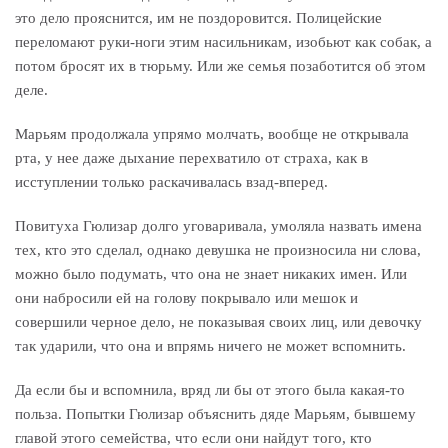
это дело прояснится, им не поздоровится. Полицейские
переломают руки-ноги этим насильникам, изобьют как собак, а
потом бросят их в тюрьму. Или же семья позаботится об этом
деле.
Марьям продолжала упрямо молчать, вообще не открывала
рта, у нее даже дыхание перехватило от страха, как в
исступлении только раскачивалась взад-вперед.
Повитуха Гюлизар долго уговаривала, умоляла назвать имена
тех, кто это сделал, однако девушка не произносила ни слова,
можно было подумать, что она не знает никаких имен. Или
они набросили ей на голову покрывало или мешок и
совершили черное дело, не показывая своих лиц, или девочку
так ударили, что она и впрямь ничего не может вспомнить.
Да если бы и вспомнила, вряд ли бы от этого была какая-то
польза. Попытки Гюлизар объяснить дяде Марьям, бывшему
главой этого семейства, что если они найдут того, кто