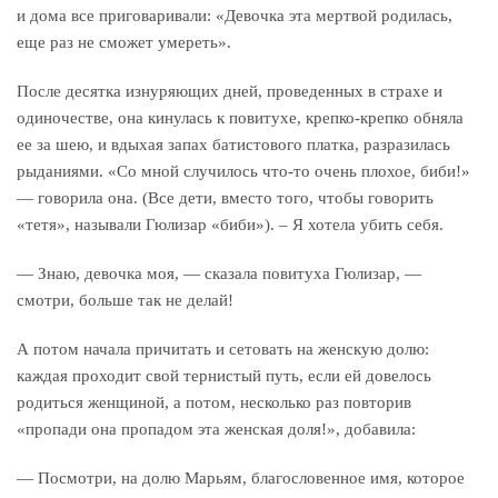
и дома все приговаривали: «Девочка эта мертвой родилась,
еще раз не сможет умереть».
После десятка изнуряющих дней, проведенных в страхе и
одиночестве, она кинулась к повитухе, крепко-крепко обняла
ее за шею, и вдыхая запах батистового платка, разразилась
рыданиями. «Со мной случилось что-то очень плохое, биби!»
— говорила она. (Все дети, вместо того, чтобы говорить
«тетя», называли Гюлизар «биби»). – Я хотела убить себя.
— Знаю, девочка моя, — сказала повитуха Гюлизар, —
смотри, больше так не делай!
А потом начала причитать и сетовать на женскую долю:
каждая проходит свой тернистый путь, если ей довелось
родиться женщиной, а потом, несколько раз повторив
«пропади она пропадом эта женская доля!», добавила:
— Посмотри, на долю Марьям, благословенное имя, которое