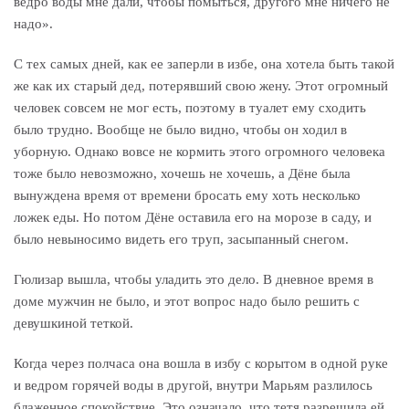
ведро воды мне дали, чтобы помыться, другого мне ничего не
надо».
C тех самых дней, как ее заперли в избе, она хотела быть такой
же как их старый дед, потерявший свою жену. Этот огромный
человек совсем не мог есть, поэтому в туалет ему сходить
было трудно. Вообще не было видно, чтобы он ходил в
уборную. Однако вовсе не кормить этого огромного человека
тоже было невозможно, хочешь не хочешь, а Дёне была
вынуждена время от времени бросать ему хоть несколько
ложек еды. Но потом Дёне оставила его на морозе в саду, и
было невыносимо видеть его труп, засыпанный снегом.
Гюлизар вышла, чтобы уладить это дело. В дневное время в
доме мужчин не было, и этот вопрос надо было решить с
девушкиной теткой.
Когда через полчаса она вошла в избу с корытом в одной руке
и ведром горячей воды в другой, внутри Марьям разлилось
блаженное спокойствие. Это означало, что тетя разрешила ей