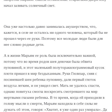
начал заливать солнечный свет.
Она уже настолько давно занималась акушерством, что,
кажется, в селе не осталось ни одного человека, который бы не
прошел через ее руки. Поэтому все молодые люди были для
нее словно родные дети.
А в жизни Марьям ее роль была исключительно важной,
потому что во время родов шея девочки была обвита
пуповиной, и этот маленький полуторакилограммовый кусок
плоти пришел в мир бездыханным. Руки Гюлизар, сняв с
посиневшей шеи ребенка пуповину, дали первый глоток
воздуха легким, и он увидел свет. Мать не удалось спасти,
однако повитуха смогла воскресить смотревшего на мир
мертвыми глазами ребенка. В то время, когда ей приходили в
голову мысли о смерти, Марьям находила в себе силы не
думать об этом, говоря: «Хватит, я уже один раз умирала». Да